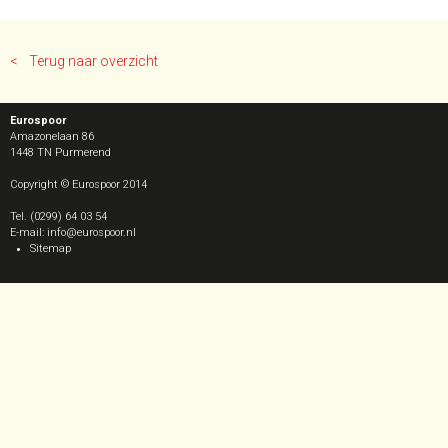
< Terug naar overzicht
Eurospoor
Amazonelaan 86
1448 TN
Purmerend
Copyright © Eurospoor 2014
Tel. (0299) 64 03 54
E-mail: info@eurospoor.nl
Sitemap