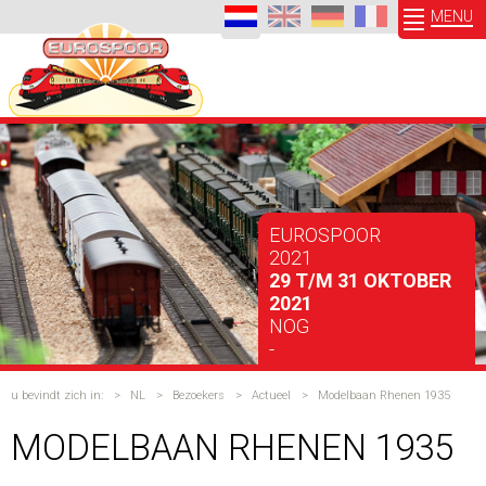
MENU
EUROSPOOR
2021
29 T/M 31 OKTOBER
2021
NOG
-
u bevindt zich in:
>
NL
>
Bezoekers
>
Actueel
>
Modelbaan Rhenen 1935
MODELBAAN RHENEN 1935