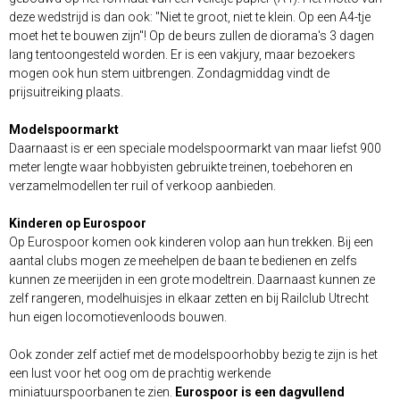
deze wedstrijd is dan ook: "Niet te groot, niet te klein. Op een A4-tje
moet het te bouwen zijn"! Op de beurs zullen de diorama's 3 dagen
lang tentoongesteld worden. Er is een vakjury, maar bezoekers
mogen ook hun stem uitbrengen. Zondagmiddag vindt de
prijsuitreiking plaats.
Modelspoormarkt
Daarnaast is er een speciale modelspoormarkt van maar liefst 900
meter lengte waar hobbyisten gebruikte treinen, toebehoren en
verzamelmodellen ter ruil of verkoop aanbieden.
Kinderen op Eurospoor
Op Eurospoor komen ook kinderen volop aan hun trekken. Bij een
aantal clubs mogen ze meehelpen de baan te bedienen en zelfs
kunnen ze meerijden in een grote modeltrein. Daarnaast kunnen ze
zelf rangeren, modelhuisjes in elkaar zetten en bij Railclub Utrecht
hun eigen locomotievenloods bouwen.
Ook zonder zelf actief met de modelspoorhobby bezig te zijn is het
een lust voor het oog om de prachtig werkende
miniatuurspoorbanen te zien.
Eurospoor is een dagvullend