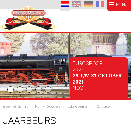
MENU
EUROSPOOR
2021
29 T/M 31 OKTOBER
2021
NOG
-
u bevindt zich in:
>
NL
>
Bezoekers
>
Lokale beurzen
>
Eurospoor
JAARBEURS