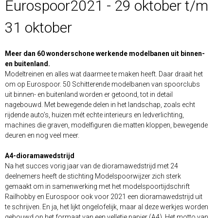
Eurospoor2021 - 29 oktober t/m
31 oktober
Meer dan 60 wonderschone werkende modelbanen uit binnen-
en buitenland.
Modeltreinen en alles wat daarmee te maken heeft. Daar draait het
om op Eurospoor. 50 Schitterende modelbanen van spoorclubs
uit binnen- en buitenland worden er getoond, tot in detail
nagebouwd. Met bewegende delen in het landschap, zoals echt
rijdende auto’s, huizen mét echte interieurs en ledverlichting,
machines die graven, modelfiguren die matten kloppen, bewegende
deuren en nog veel meer.
A4-dioramawedstrijd
Na het succes vorig jaar van de dioramawedstrijd met 24
deelnemers heeft de stichting Modelspoorwijzer zich sterk
gemaakt om in samenwerking met het modelspoortijdschrift
Railhobby en Eurospoor ook voor 2021 een dioramawedstrijd uit
te schrijven. En ja, het lijkt ongelofelijk, maar al deze werkjes worden
gebouwd op het formaat van een velletje papier (A4). Het motto van