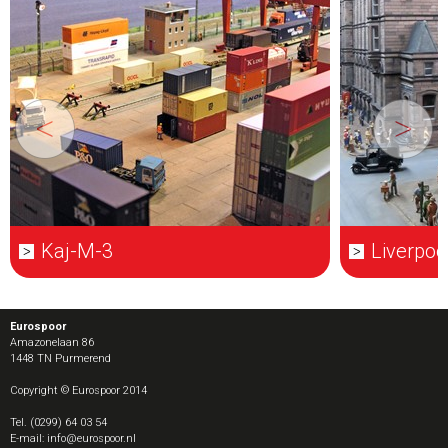
Kaj-M-3
Liverpoo
Eurospoor
Amazonelaan 86
1448 TN
Purmerend
Copyright © Eurospoor 2014
Tel. (0299) 64 03 54
E-mail: info@eurospoor.nl